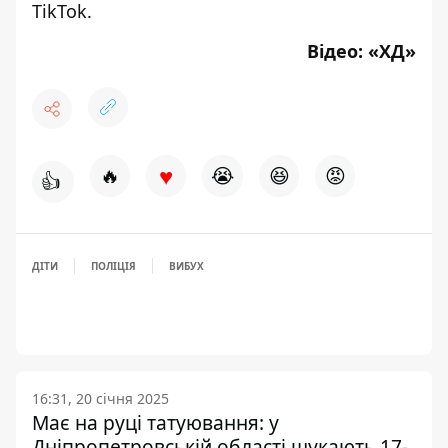
TikTok
.
Відео: «
ХД
»
♥
🔥
😭
😆
😡
👍
ДІТИ
ПОЛІЦІЯ
ВИБУХ
16:31, 20 січня 2025
Має на руці татуювання: у
Дніпропетровській області шукають 17-