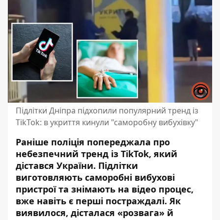
Підлітки Дніпра підхопили популярний тренд із
TikTok: в укриття кинули "саморобну вибухівку"
Раніше поліція попереджала про
небезпечний тренд із TikTok
, який
дістався України. Підлітки
виготовляють саморобні вибухові
пристрої та знімають на відео процес,
вже навіть є перші постраждалі. Як
виявилося, дісталася «розвага» й