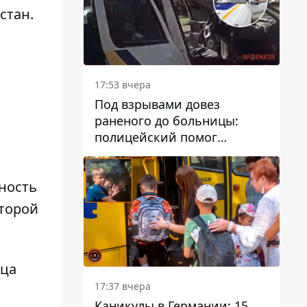
стан.
17:53 вчера
Под взрывами довез
раненого до больницы:
полицейский помог
пострадавшему после атаки
на Каменский район
ность
оторой
ица
17:37 вчера
Каникулы в Германии: 15