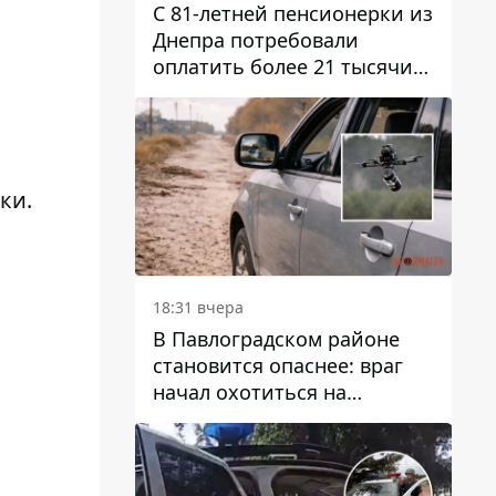
С 81-летней пенсионерки из
Днепра потребовали
оплатить более 21 тысячи
гривен за "вмешательство в
работу счетчика"
ки.
18:31 вчера
В Павлоградском районе
становится опаснее: враг
начал охотиться на
гражданский и военный
транспорт
.