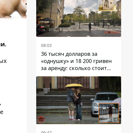
и.
08:03
36 тысяч долларов за
мых
«однушку» и 18 200 гривен
за аренду: сколько стоит
жилье в Днепропетровской
области
,
ие
06:47