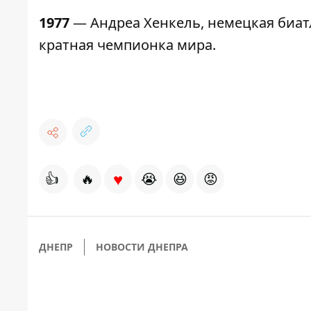
1977
— Андреа Хенкель, немецкая биат
кратная чемпионка мира.
♥
👍
🔥
😭
😆
😡
ДНЕПР
НОВОСТИ ДНЕПРА