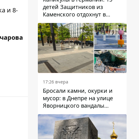
детей Защитников из
а и 8-
Каменского отдохнут в
Вуппертале
вчарова
17:26 вчера
Бросали камни, окурки и
мусор: в Днепре на улице
Яворницкого вандалы
повредили питьевые
фонтаны