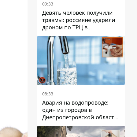
09:33
Девять человек получили
травмы: россияне ударили
дроном по ТРЦ в
Павлограде, будет ли
работать заведение в
дальнейшем
08:33
Авария на водопроводе:
один из городов в
Днепропетровской области
остался без воды