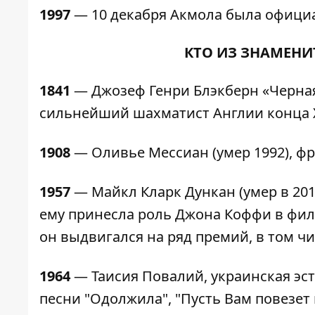
1997
— 10 декабря Акмола была официа
КТО ИЗ ЗНАМЕНИ
1841
— Джозеф Генри Блэкберн «Черная 
сильнейший шахматист Англии конца X
1908
— Оливье Мессиан (умер 1992), фр
1957
— Майкл Кларк Дункан (умер в 20
ему принесла роль Джона Коффи в филь
он выдвигался на ряд премий, в том чи
1964
— Таисия Повалий, украинская эс
песни "Одолжила", "Пусть Вам повезет 