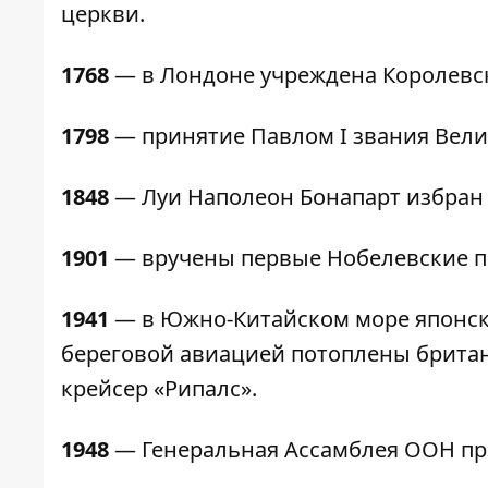
церкви.
1768
— в Лондоне учреждена Королевс
1798
— принятие Павлом I звания Вели
1848
— Луи Наполеон Бонапарт избран
1901
— вручены первые Нобелевские п
1941
— в Южно-Китайском море японс
береговой авиацией потоплены брита
крейсер «Рипалс».
1948
— Генеральная Ассамблея ООН пр