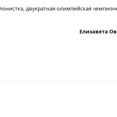
лонистка, двукратная олимпийская чемпионк
Елизавета О