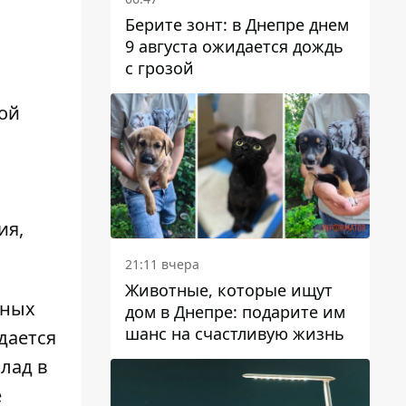
Берите зонт: в Днепре днем ​​
9 августа ожидается дождь
с грозой
ой
ия,
21:11 вчера
Животные, которые ищут
дных
дом в Днепре: подарите им
шанс на счастливую жизнь
дается
лад в
е