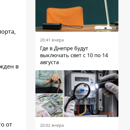
орта,
20:41 вчера
Где в Днепре будут
выключать свет с 10 по 14
августа
жден в
о от
20:02 вчера