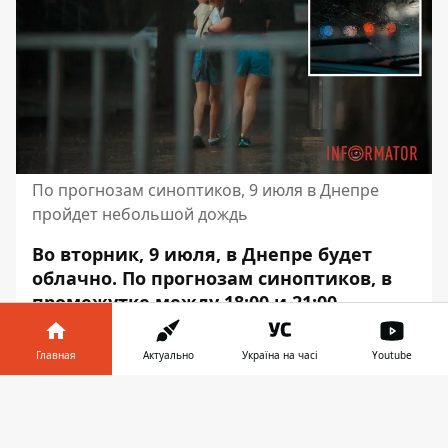
По прогнозам синоптиков, 9 июля в Днепре
пройдет небольшой дождь
Во вторник, 9 июля, в Днепре будет
облачно. По прогнозам синоптиков, в
промежутке между 18:00 и 21:00
пройдет небольшой дождь.
Атмосферное давление будет
Главная
Актуально
Україна на часі
Youtube
составлять от 754 до 756 миллиметров
Информатор в
ртутного столбика.
Скачать
телефоне
👉
Скорость ветра – до 4 метров в секунду с