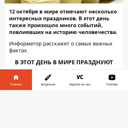
12 октября в мире отмечают несколько
интересных праздников. В этот день
также произошло много событий,
повлиявших на историю человечества.
Информатор
расскажет о самых важных
фактах.
В ЭТОТ ДЕНЬ В МИРЕ ПРАЗДНУЮТ
Всемирный день яйца.
История
праздника такова: в 1996 году на
Главная
Актуально
Україна на часі
Youtube
конференции в Вене Международная
яичная комиссия объявила, что
Информатор в
Скачать
праздновать всемирный «яичный»
телефоне
👉
праздник будут во вторую пятницу
октября. Комиссия убеждает, что
существует не меньше дюжины причин