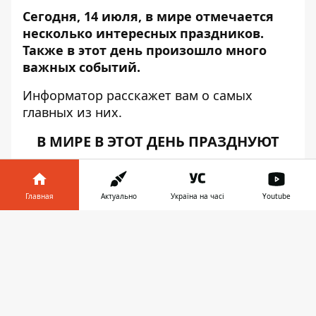
Сегодня, 14 июля, в мире отмечается
несколько интересных праздников.
Также в этот день произошло много
важных событий.
Информатор
расскажет вам о самых
главных из них.
В МИРЕ В ЭТОТ ДЕНЬ ПРАЗДНУЮТ
День взятия Бастилии
— историческое
событие, которое стало основанием для
Главная
Актуально
Україна на часі
Youtube
учреждения ежегодного национального
праздника, произошло во время Великой
Информатор в
Скачать
французской революции — в 1789 году
телефоне
👉
восставшие парижане штурмом взяли
крепость-тюрьму Бастилию — символ
королевского деспотизма — и освободили
семерых заключенных. Это событие