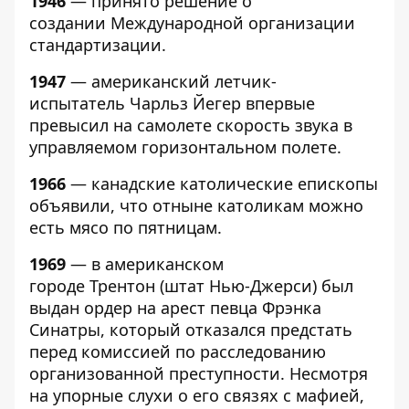
1946
— принято решение о
создании Международной организации
стандартизации.
1947
— американский летчик-
испытатель Чарльз Йегер впервые
превысил на самолете скорость звука в
управляемом горизонтальном полете.
1966
— канадские католические епископы
объявили, что отныне католикам можно
есть мясо по пятницам.
1969
— в американском
городе Трентон (штат Нью-Джерси) был
выдан ордер на арест певца Фрэнка
Синатры, который отказался предстать
перед комиссией по расследованию
организованной преступности. Несмотря
на упорные слухи о его связях с мафией,