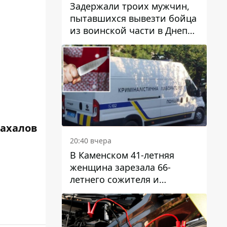
Задержали троих мужчин,
пытавшихся вывезти бойца
из воинской части в Днепр
за 7 тысяч долларов: среди
них был врач
Жахалов
20:40 вчера
В Каменском 41-летняя
женщина зарезала 66-
летнего сожителя и
пыталась обмануть
полицейских