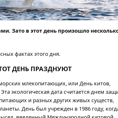
ами. Зато в этот день произошло нескольк
сных фактах этого дня.
ЭТОТ ДЕНЬ ПРАЗДНУЮТ
морских млекопитающих, или День китов,
 Эта экологическая дата считается днем защ
опитающих и разных других живых существ,
анеты. День был учрежден в 1986 году, когд
омысел, введенный Международной китовой