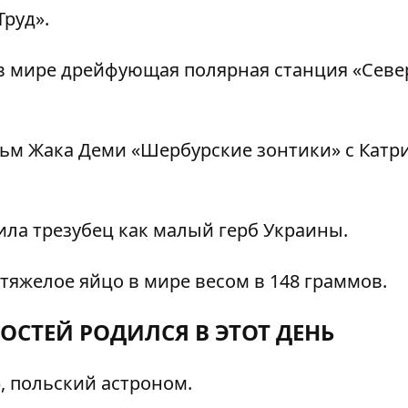
Труд».
 в мире дрейфующая полярная станция «Сев
м Жака Деми «Шербурские зонтики» с Катр
ила трезубец как малый герб Украины.
тяжелое яйцо в мире весом в 148 граммов.
ОСТЕЙ РОДИЛСЯ В ЭТОТ ДЕНЬ
, польский астроном.