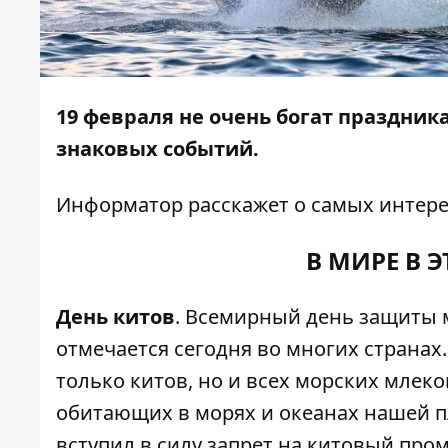
19 февраля не очень богат праздник
знаковых событий.
Информатор
расскажет о самых интере
В МИРЕ В 
День китов
. Всемирный день защиты 
отмечается сегодня во многих странах.
только китов, но и всех морских млек
обитающих в морях и океанах нашей пл
вступил в силу запрет на китовый пр