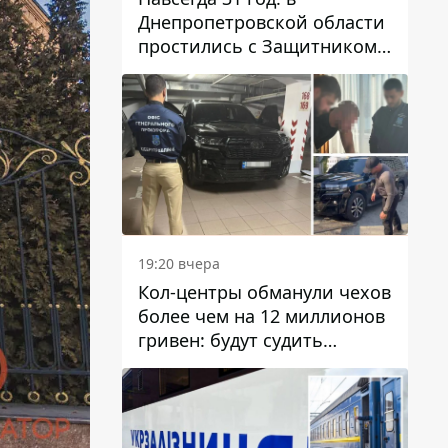
Днепропетровской области
простились с Защитником
Александром Репиным
19:20 вчера
Кол-центры обманули чехов
более чем на 12 миллионов
гривен: будут судить
днепрянина,
организовавшего
транснациональную
преступную организацию