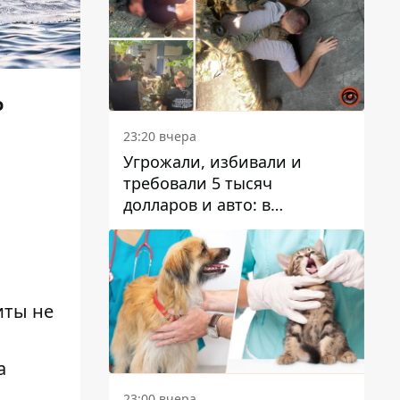
о
23:20 вчера
Угрожали, избивали и
требовали 5 тысяч
долларов и авто: в
Павлограде задержали двух
мужчин
иты не
а
23:00 вчера