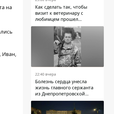
Как сделать так, чтобы
та на
визит к ветеринару с
любимцем прошел
спокойно: простые советы
ались
 Иван,
22:40 вчера
Болезнь сердца унесла
жизнь главного сержанта
из Днепропетровской
области Юрия Свистуна