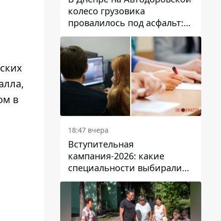
колесо грузовика
провалилось под асфальт:
движение заблокировано
еских
алла,
ом в
18:47 вчера
Вступительная
кампания-2026: какие
специальности выбирали
абитуриенты в Украине