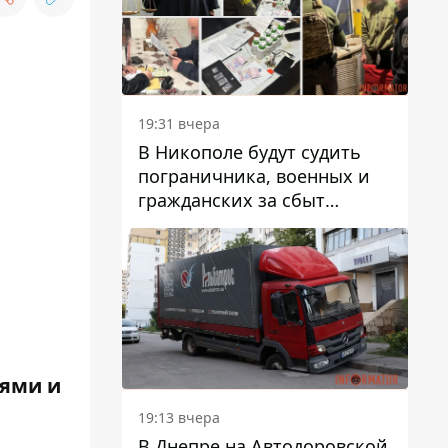
вредят машине
19:31 вчера
В Никополе будут судить
пограничника, военных и
гражданских за сбыт
психотропов
иями и
19:13 вчера
В Днепре на Автодоровской