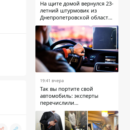
На щите домой вернулся 23-
летний штурмовик из
Днепропетровской области
Богдан Бескровный
19:41 вчера
Так вы портите свой
автомобиль: эксперты
перечислили
распространенные
привычки водителей,
которые на самом деле