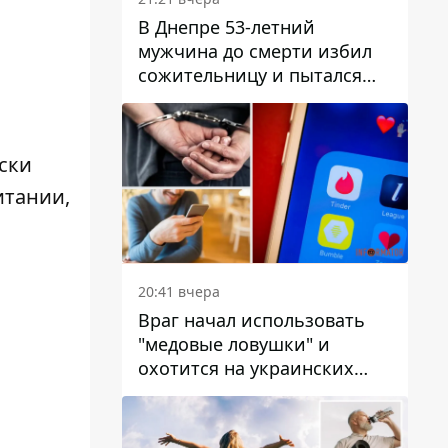
В Днепре 53-летний
мужчина до смерти избил
сожительницу и пытался
скрыть преступление:
детали
ски
итании,
20:41 вчера
Враг начал использовать
"медовые ловушки" и
охотится на украинских
военнослужащих