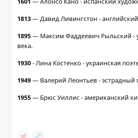
1601
— Алонсо Кано - испанский художн
1813
— Давид Ливингстон - английский
1895
— Максим Фаддеевич Рыльский - у
века.
1930
- Лина Костенко - украинская поэте
1949
— Валерий Леонтьев - эстрадный 
1955
— Брюс Уиллис - американский ки