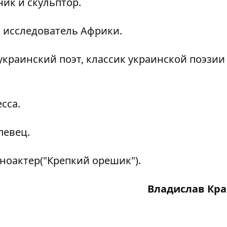
ик и скульптор.
 исследователь Африки.
краинский поэт, классик украинской поэзии
сса.
певец.
ноактер("Крепкий орешик").
Владислав Кр