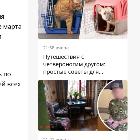
ия
е марта
и
21:38 вчера
Путешествия с
четвероногим другом:
простые советы для
ь по
поездок с животными
ей всех
21:21 вчера