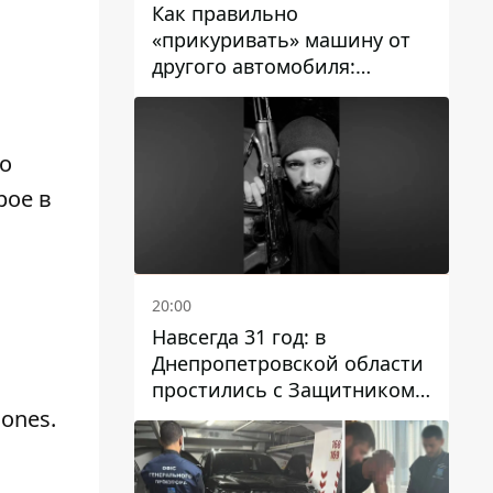
Как правильно
«прикуривать» машину от
другого автомобиля:
инструкция для водителей
го
рое в
20:00
Навсегда 31 год: в
Днепропетровской области
простились с Защитником
Александром Репиным
ones.