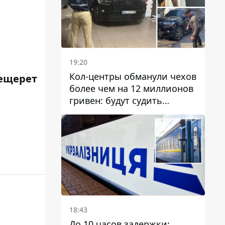
19:20
Кол-центры обманули чехов
ещерет
более чем на 12 миллионов
гривен: будут судить
днепрянина,
организовавшего
транснациональную
преступную организацию
18:43
До 10 часов задержки: