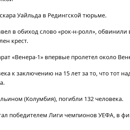
скара Уайльда в Редингской тюрьме.
вел в обиход слово «рок-н-ролл», обвинили 
лен крест.
рат «Венера-1» впервые пролетел около Вен
ека к заключению на 15 лет за то, что тот на
а.
ельином (Колумбия), погибли 132 человека.
тал победителем Лиги чемпионов УЕФА, в ф