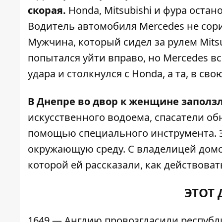
скорая.
Honda, Mitsubishi и фура остан
Водитель автомобиля Mercedes не сор
Мужчина, который сидел за рулем Mitsu
попытался уйти вправо, но Mercedes все
удара и столкнулся с Honda, а та, в сво
В Днепре во двор к женщине заползл
искусственного водоема, спасатели о
помощью специального инструмента. З
окружающую среду. С владелицей домо
которой ей рассказали, как действов
ЭТОТ 
1649 — Англию провозгласили респуб