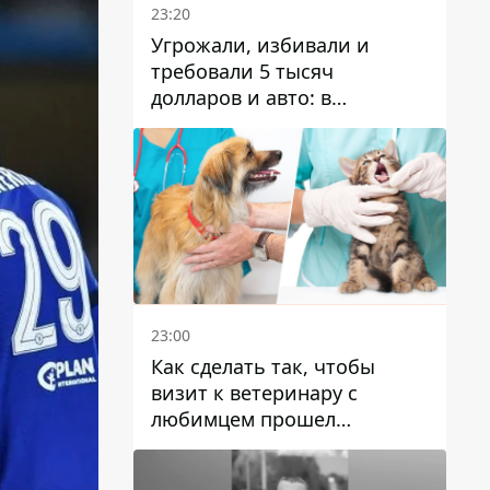
23:20
Угрожали, избивали и
требовали 5 тысяч
долларов и авто: в
Павлограде задержали двух
мужчин
23:00
Как сделать так, чтобы
визит к ветеринару с
любимцем прошел
спокойно: простые советы