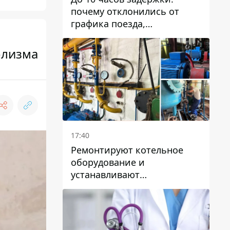
почему отклонились от
графика поезда,
курсирующие через Днепр
и область
олизма
17:40
Ремонтируют котельное
оборудование и
устанавливают
генераторные установки:
как в Днепре готовятся к
отопительному сезону