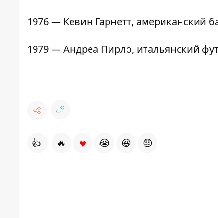
1976 — Кевин Гарнетт, американский б
1979 — Андреа Пирло, итальянский фут
♥
👍
🔥
😭
😆
😡