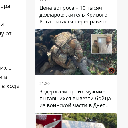
ора.
Цена вопроса – 10 тысяч
долларов: житель Кривого
Рога пытался переправить
 и
мужчину в Словакию
ну от
их с
и в
21:20
 в ходе
Задержали троих мужчин,
пытавшихся вывезти бойца
из воинской части в Днепр
за 7 тысяч долларов: среди
них был врач