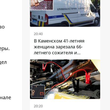
во
20:40
В Каменском 41-летняя
женщина зарезала 66-
еры.
летнего сожителя и
пыталась обмануть
дел
полицейских
инале
20:20