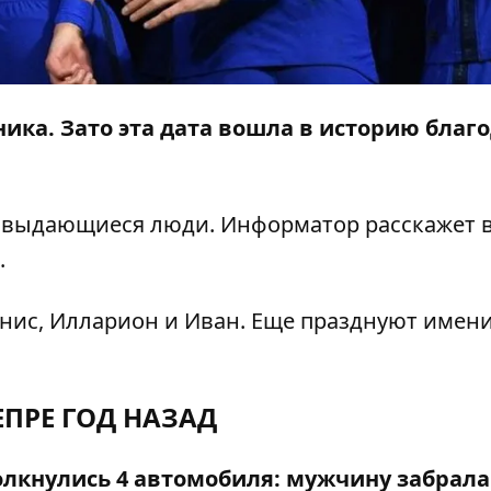
ника. Зато эта дата вошла в историю благ
е выдающиеся люди.
Информатор
расскажет 
.
нис, Илларион и Иван. Еще празднуют имен
ЕПРЕ ГОД НАЗАД
олкнулись 4 автомобиля: мужчину забрала