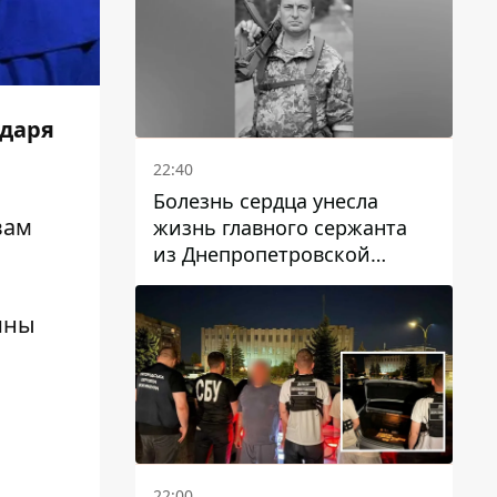
одаря
22:40
Болезнь сердца унесла
вам
жизнь главного сержанта
из Днепропетровской
области Юрия Свистуна
ины
22:00