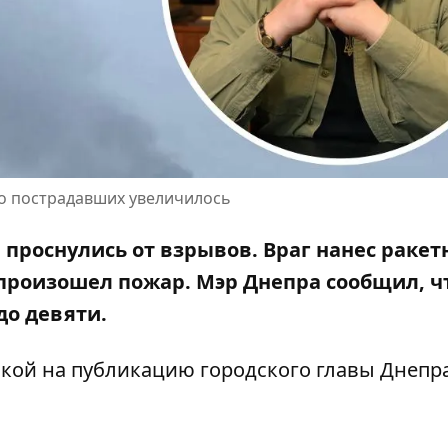
во пострадавших увеличилось
а
проснулись от взрывов
. Враг
нанес раке
, произошел пожар. Мэр Днепра сообщил, ч
до девяти.
лкой на
публикацию городского главы Днепр