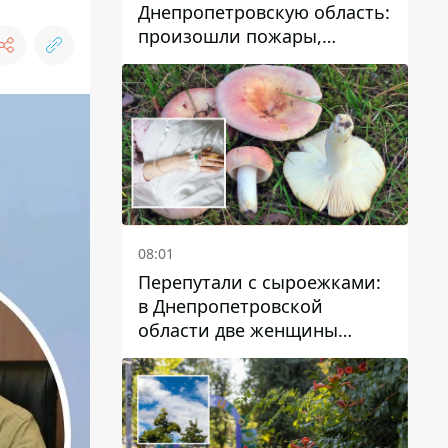
Днепропетровскую область:
произошли пожары,
повреждены дома,
инфраструктура и авто
08:01
Перепутали с сыроежками:
в Днепропетровской
области две женщины
отравились грибами