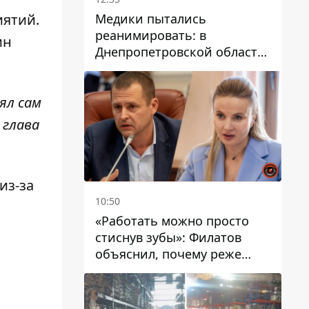
Медики пытались
иятий.
реанимировать: в
ин
Днепропетровской области
двухлетний мальчик утонул
в бассейне
ял сам
 глава
 из-за
10:50
«Работать можно просто
стиснув зубы»: Филатов
объяснил, почему реже
пишет в соцсетях и
раскритиковал медийность
чиновников