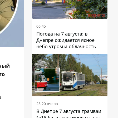
06:45
Погода на 7 августа: в
Днепре ожидается ясное
небо утром и облачность
после обеда
тный
то
а
23:20 вчера
В Днепре 7 августа трамваи
№18 будут курсировать по-