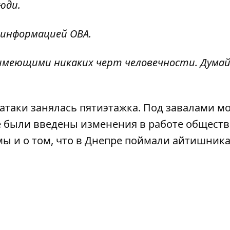
юди.
 информацией ОВА.
е имеющими никаких черт человечности. Дума
 атаки занялась пятиэтажка
. Под завалами мо
е были введены изменения в работе общест
мы и о том, что в Днепре поймали айтишника