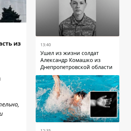
асть из
13:40
Ушел из жизни солдат
Александр Комашко из
Днепропетровской области
л
тельно,
и
12:35