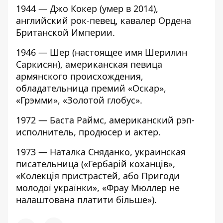
1944 — Джо Кокер (умер в 2014),
английский рок-певец, кавалер Ордена
Британской Империи.
1946 — Шер (настоящее имя Шерилин
Саркисян), американская певица
армянского происхождения,
обладательница премий «Оскар»,
«Грэмми», «Золотой глобус».
1972 — Баста Раймс, американский рэп-
исполнитель, продюсер и актер.
1973 — Наталка Сняданко, украинская
писательница («Гербарій коханців»,
«Колекція пристрастей, або Пригоди
молодої українки», «Фрау Мюллер не
налаштована платити більше»).