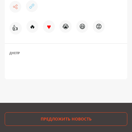
♥
🔥
😭
😆
😡
👍
ДНЕПР
ПРЕДЛОЖИТЬ НОВОСТЬ