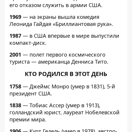
его отказом служить в армии США.
1969
— на экраны вышла комедия
Леонида Гайдая «Бриллиантовая рука».
1987
— в США впервые в мире выпустили
компакт-диск.
2001
— полет первого космического
туриста — американца Денниса Тито.
КТО РОДИЛСЯ В ЭТОТ ДЕНЬ
1758
— Джеймс Монро (умер в 1831), 5-й
президент США.
1838
— Тобиас Ассер (умер в 1913),
голландский юрист, лауреат Нобелевской
премии мира.
1906
— Курт Гедель (умер в 1978), австро-