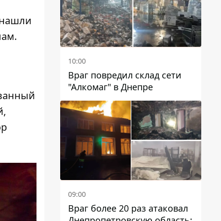
 нашли
лам.
10:00
Враг повредил склад сети
"Алкомаг" в Днепре
ованный
й,
ор
09:00
Враг более 20 раз атаковал
Днепропетровскую область: