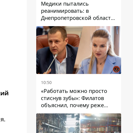
Медики пытались
реанимировать: в
Днепропетровской области
двухлетний мальчик утонул
в бассейне
10:50
«Работать можно просто
жий
стиснув зубы»: Филатов
объяснил, почему реже
пишет в соцсетях и
я.
раскритиковал медийность
чиновников