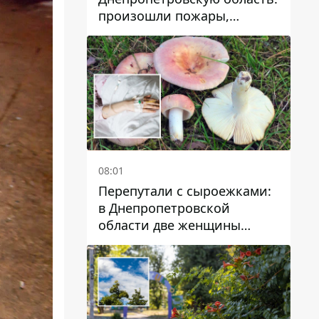
произошли пожары,
повреждены дома,
инфраструктура и авто
08:01
Перепутали с сыроежками:
в Днепропетровской
области две женщины
отравились грибами