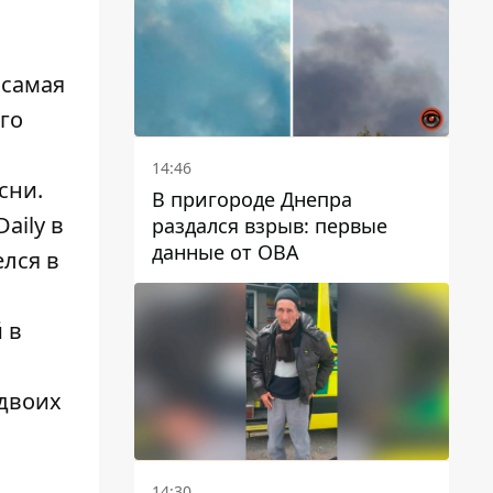
автобусами и электричками
 самая
го
14:46
сни.
В пригороде Днепра
aily в
раздался взрыв: первые
данные от ОВА
лся в
 в
 двоих
14:30