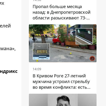
их
Пропал больше месяца
назад: в Днепропетровской
области разыскивают 73-
летнего мужчину
телей
бмана»,
14:09
ендрикс
В Кривом Роге 27-летний
мужчина устроил стрельбу
во время конфликта: есть
раненый