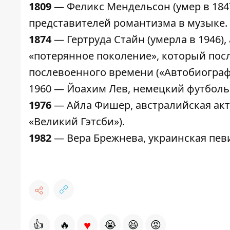
1809
— Феликс Мендельсон (умер в 184
представителей романтизма в музыке.
1874
— Гертруда Стайн (умерла в 1946)
«потерянное поколение», который пос
послевоенного времени («Автобиографи
1960 — Йоахим Лев, немецкий футболь
1976
— Айла Фишер, австралийская акт
«Великий Гэтсби»).
1982
— Вера Брежнева, украинская певи
♥
👍
🔥
😭
😆
😡