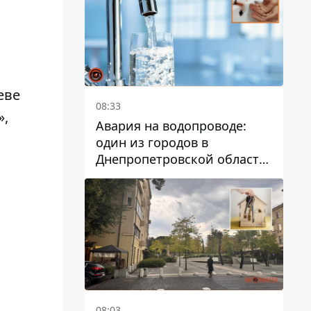
дальнейшем
еве
08:33
»,
Авария на водопроводе:
один из городов в
Днепропетровской области
остался без воды
08:03