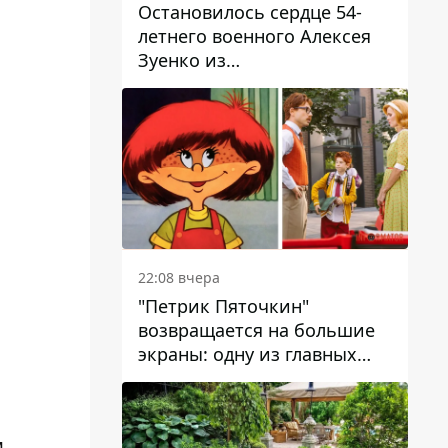
Остановилось сердце 54-
летнего военного Алексея
Зуенко из
Днепропетровской области
22:08 вчера
"Петрик Пяточкин"
возвращается на большие
экраны: одну из главных
ролей сыграет 9-летний
днепрянин Александр
Войтеховский
м