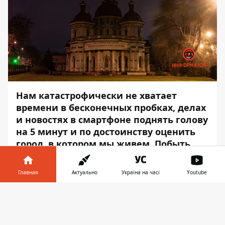
Нам катастрофически не хватает
времени в бесконечных пробках, делах
и новостях в смартфоне поднять голову
на 5 минут и по достоинству оценить
город, в котором мы живем. Побыть
туристом в Днепре и позавидовать
самому себе, что все его красоты - в
Главная
Актуально
Україна на часі
Youtube
шаговой доступности. Не забудьте об
этом, когда будете проезжать по
Информатор в
Скачать
проспекту Нигояна мимо органного
телефоне
👉
зала.