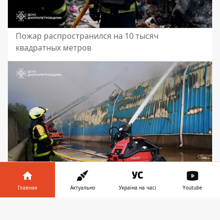
Пожар распространился на 10 тысяч
квадратных метров
Главная
Актуально
Україна на часі
Youtube
Несмотря на сложные условия, спасателям
Информатор в
Скачать
удалось полностью потушить огонь
телефоне
👉