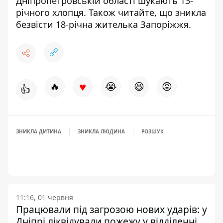
Дніпропетровській області
шукають 13-
річного хлопця
. Також читайте, що
зникла
безвісти 18-річна жителька Запоріжжя
.
♥
🔥
😭
😆
😡
👍
ЗНИКЛА ДИТИНА
ЗНИКЛА ЛЮДИНА
РОЗШУК
11:16, 01 червня
Працювали під загрозою нових ударів: у
Дніпрі ліквідували пожежу у відділенні