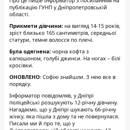
Про це пише Інформатор з посиланням на
публікацію
ГУНП
у Дніпропетровській
області.
Прикмети дівчини:
на вигляд 14-15 років,
зріст близько 165 сантиметрів, середньої
статури, темне волосся по плечі.
Була одягнена:
чорна кофта з
капюшоном, голубі джинси. На ногах – білі
кросівки.
ОНОВЛЕНО
: Софію знайшли. З нею все в
порядку.
Інформатор повідомляв,
у Дніпрі
поліцейські розшукують 12-річну дівчину
.
Нагадаємо, що
у Дніпрі
шукають 66-річну
жінку, яка пішла з дому та не повернулася
.
Писали ми й про те, що
у