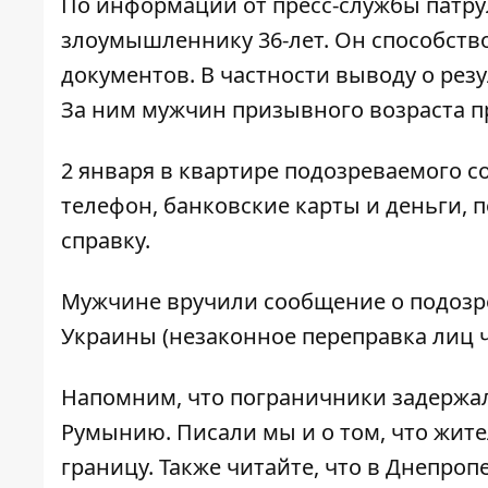
По
информации от пресс-службы
патру
злоумышленнику 36-лет. Он способст
документов. В частности выводу о рез
За ним мужчин призывного возраста 
2 января в квартире подозреваемого с
телефон, банковские карты и деньги, 
справку.
Мужчине вручили сообщение о подозрен
Украины (незаконное переправка лиц 
Напомним, что
пограничники задержал
Румынию
. Писали мы и о том, что
жит
границу
. Также читайте, что
в
Днепроп