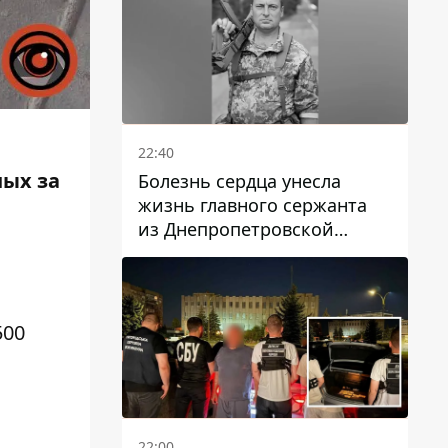
22:40
ных за
Болезнь сердца унесла
жизнь главного сержанта
из Днепропетровской
области Юрия Свистуна
500
22:00