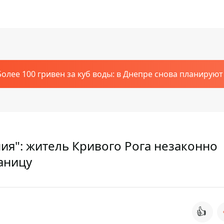
Более 100 гривен за куб воды: в Днепре снова планирую
ия": житель Кривого Рога незаконно
аницу
👍