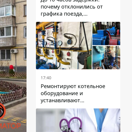
почему отклонились от
графика поезда,
курсирующие через Днепр
и область
17:40
Ремонтируют котельное
оборудование и
устанавливают
генераторные установки:
как в Днепре готовятся к
отопительному сезону