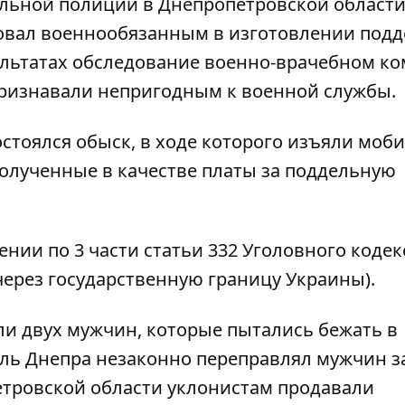
льной полиции в Днепропетровской област
вовал военнообязанным в изготовлении под
ультатах обследование военно-врачебном ко
признавали непригодным к военной службы.
остоялся обыск, в ходе которого изъяли мо
полученные в качестве платы за поддельную
ии по 3 части статьи 332 Уголовного кодек
через государственную границу Украины).
и двух мужчин, которые пытались бежать в
ель
Днепра
незаконно переправлял
мужчин
з
етровской
области уклонистам
продавали