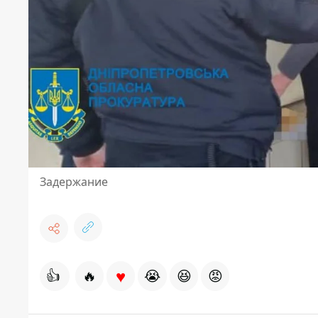
Задержание
♥
👍
🔥
😭
😆
😡