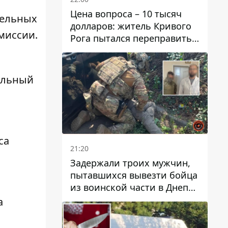
и
Цена вопроса – 10 тысяч
дельных
долларов: житель Кривого
миссии.
Рога пытался переправить
мужчину в Словакию
бильный
са
21:20
Задержали троих мужчин,
пытавшихся вывезти бойца
из воинской части в Днепр
за 7 тысяч долларов: среди
а
них был врач