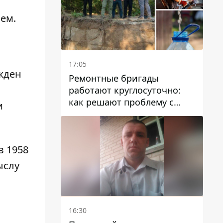
ем.
17:05
жден
Ремонтные бригады
работают круглосуточно:
как решают проблему с
и
водой в Марганецкой
громаде
в 1958
ыслу
16:30