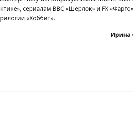
ктике», сериалам BBC «Шерлок» и FX «Фарго»
трилогии «Хоббит».
Ирина 