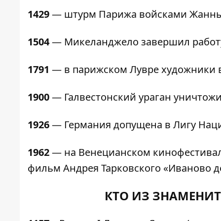
1429
— штурм Парижа войсками Жанны 
1504
— Микеланджело завершил работу 
1791
— в парижском Лувре художники в
1900
— Галвестонский ураган уничтожил
1926
— Германия допущена в Лигу Нац
1962
— на Венецианском кинофестивале
фильм Андрея Тарковского «Иваново д
КТО ИЗ ЗНАМЕНИТ