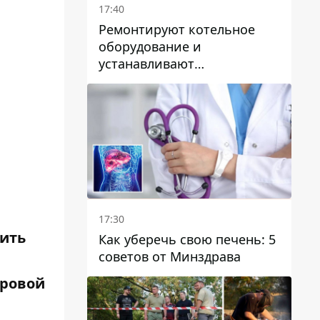
17:40
Ремонтируют котельное
оборудование и
устанавливают
генераторные установки:
как в Днепре готовятся к
отопительному сезону
17:30
вить
Как уберечь свою печень: 5
советов от Минздрава
ировой