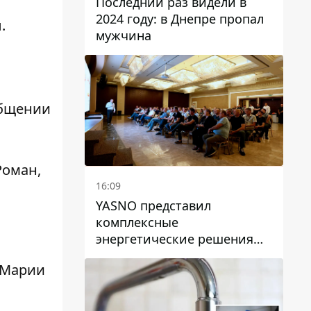
Последний раз видели в
2024 году: в Днепре пропал
.
мужчина
общении
Роман,
16:09
YASNO представил
комплексные
энергетические решения
для бизнеса в Днепре
 Марии