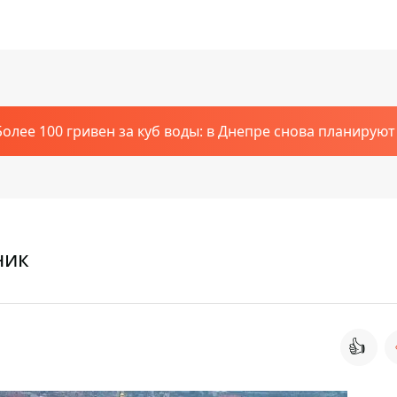
Более 100 гривен за куб воды: в Днепре снова планирую
ник
👍