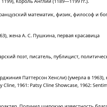
1199), Король Англии (1189—1199 гг.).
ранцузский математик, физик, философ и бо
3), жена А. С. Пушкина, первая красавица
варский поэт, писатель, публицист, политиче
джиния Паттерсон Хенсли) (умерла в 1963), 
line, 1961: Patsy Cline Showcase, 1962: Sentim
оактер. Получил широкую известность благ