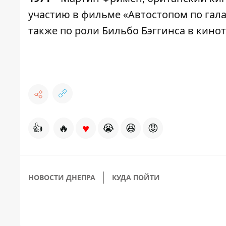
участию в фильме «Автостопом по гала
также по роли Бильбо Бэггинса в кино
♥
👍
🔥
😭
😆
😡
НОВОСТИ ДНЕПРА
КУДА ПОЙТИ