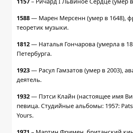
1157
– Ричард I Львиное Сердце (умер в 
1588
— Марен Мерсенн (умер в 1648), ф
теоретик музыки.
1812
— Наталья Гончарова (умерла в 186
Петербурга.
1923
— Расул Гамзатов (умер в 2003), а
деятель.
1932
— Пэтси Клайн (настоящее имя Вир
певица. Студийные альбомы: 1957: Patsy C
Yours.
1971
– Мартин Фримен, британский кин