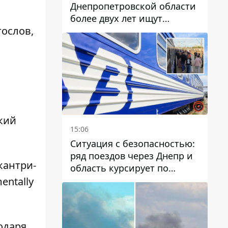
Днепропетровской области
более двух лет ищут
гослов,
пропавшую женщину
ский
15:06
Ситуация с безопасностью:
ряд поездов через Днепр и
кантри-
область курсирует по
измененному маршруту, а
entally
часть пути заменили
автобусами и электричками
одаря