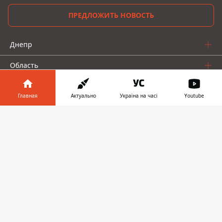
ПРЕДЛОЖИТЬ НОВОСТЬ
Днепр
Область
Украина
Главная
Актуально
Україна на часі
Youtube
Реклама
Информатор в
Скачать
телефоне
👉
Пресс-релизы
О нас
Информатор проекты