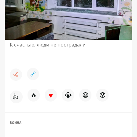
К счастью, люди не пострадали
♥
🔥
😭
😆
😡
👍
ВОЙНА