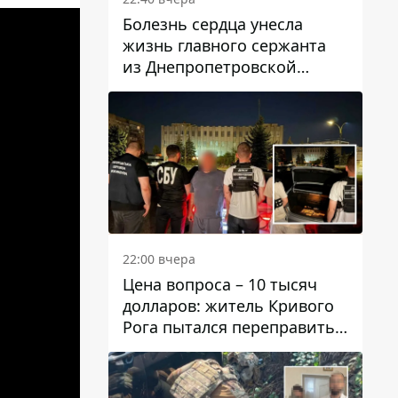
Болезнь сердца унесла
жизнь главного сержанта
из Днепропетровской
области Юрия Свистуна
22:00 вчера
Цена вопроса – 10 тысяч
долларов: житель Кривого
Рога пытался переправить
мужчину в Словакию