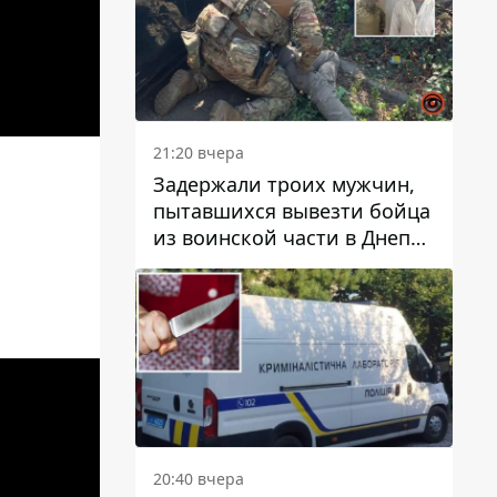
21:20 вчера
Задержали троих мужчин,
пытавшихся вывезти бойца
из воинской части в Днепр
за 7 тысяч долларов: среди
,
них был врач
20:40 вчера