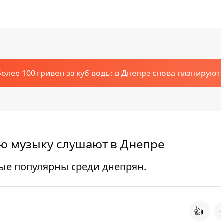
Более 100 гривен за куб воды: в Днепре снова планирую
ую музыку слушают в Днепре
рые популярны среди днепрян.
👍