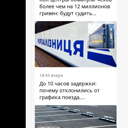
более чем на 12 миллионов
гривен: будут судить
днепрянина,
организовавшего
транснациональную
преступную организацию
18:43 вчера
До 10 часов задержки:
почему отклонились от
графика поезда,
курсирующие через Днепр
и область