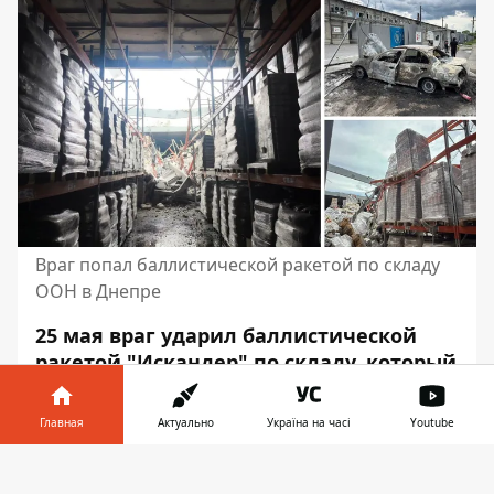
Враг попал баллистической ракетой по складу
ООН в Днепре
25 мая враг
ударил баллистической
ракетой "Искандер" по складу, который
использовался для гуманитарных
операций ООН
. Было уничтожено
Главная
Актуально
Україна на часі
Youtube
значительное количество
продовольствия. Оно было
Информатор в
Скачать