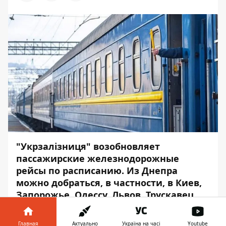
"Укрзалізниця" возобновляет
пассажирские железнодорожные
рейсы по расписанию. Из Днепра
можно добраться, в частности, в Киев,
Запорожье, Одессу, Львов, Трускавец,
Ковель, Ивано-Франковск, а также в
польский город Хелм. Все рейсы – и в
Главная
Актуально
Україна на часі
Youtube