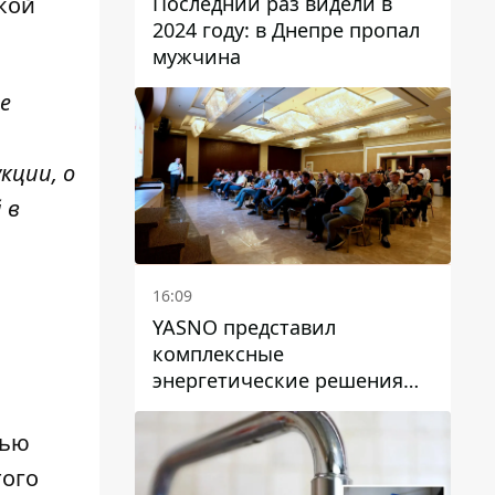
Последний раз видели в
кой
2024 году: в Днепре пропал
мужчина
е
кции, о
 в
16:09
YASNO представил
комплексные
энергетические решения
для бизнеса в Днепре
тью
того