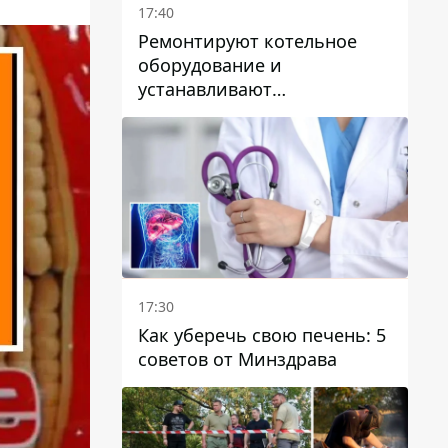
17:40
Ремонтируют котельное
оборудование и
устанавливают
генераторные установки:
как в Днепре готовятся к
отопительному сезону
17:30
Как уберечь свою печень: 5
советов от Минздрава