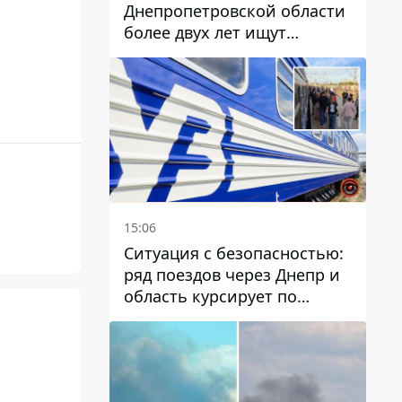
Днепропетровской области
более двух лет ищут
пропавшую женщину
15:06
Ситуация с безопасностью:
ряд поездов через Днепр и
область курсирует по
измененному маршруту, а
часть пути заменили
автобусами и электричками