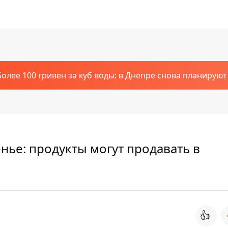
Более 100 гривен за куб воды: в Днепре снова планирую
нье: продукты могут продавать в
👍