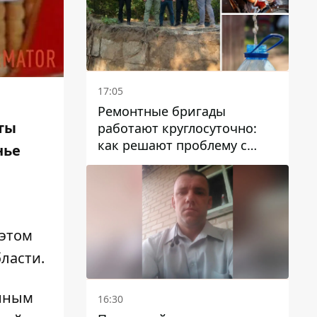
17:05
Ремонтные бригады
ты
работают круглосуточно:
как решают проблему с
нье
водой в Марганецкой
громаде
 этом
ласти.
анным
16:30