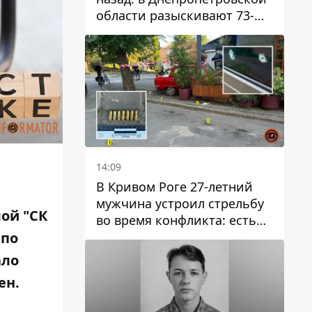
области разыскивают 73-
летнего мужчину
14:09
В Кривом Роге 27-летний
мужчина устроил стрельбу
ой "СК
во время конфликта: есть
раненый
 по
ало
ен.