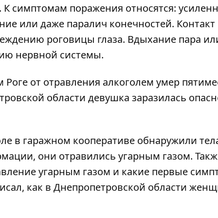
. К симптомам поражения относятся: усилен
ение или даже паралич конечностей. Контакт
реждению роговицы глаза. Вдыхание пара ил
нию нервной системы.
м Роге от отравления алкоголем умер пятим
тровской области девушка заразилась опас
оле в гаражном кооперативе обнаружили тел
рмации,
они отравились угарным газом
. Так
авление угарным газом
и какие первые симп
исал, как в Днепропетровской области
женщ