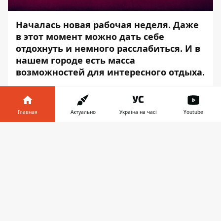
Началась новая рабочая неделя. Даже
в этот момент можно дать себе
отдохнуть и немного расслабиться. И в
нашем городе есть масса
возможностей для интересного отдыха.
К счастью, даже в карантин в Днепре есть
множество мероприятий, на которых
Главная
Актуально
Україна на часі
Youtube
можно наполниться позитивом и
хорошенько отдохнуть.
Информатор
Информатор в
Скачать
подскажет, куда стоит сходить, чтобы
телефоне
👉
разнообразить свой досуг. Не забывайте о
соблюдении карантинных мер.
КИНОПОНЕДЕЛЬНИК
Не ждите пятницы — соберитесь на
фильм вместе с друзьями уже сегодня.