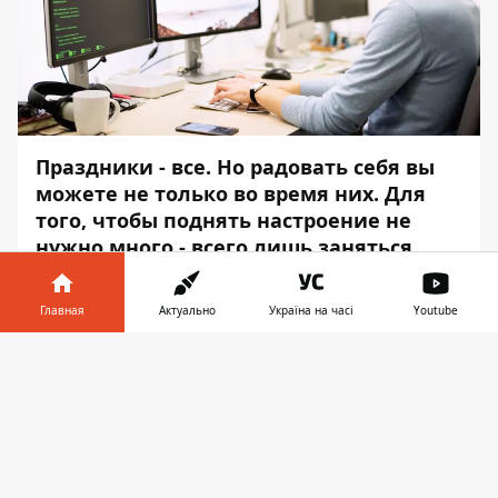
Праздники - все. Но радовать себя вы
можете не только во время них. Для
того, чтобы поднять настроение не
нужно много - всего лишь заняться
чем-то интересным.
Главная
Актуально
Україна на часі
Youtube
Информатор
поможет вам определиться с
местом, где вы можете от души
Информатор в
Скачать
повеселиться или вынести что-то
телефоне
👉
полезное для себя. Берите на вооружение.
25 января
SOHO