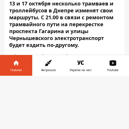
13 и 17 октября несколько трамваев и
троллейбусов в Днепре изменят свои
маршруты. С 21.00 в связи с ремонтом
трамвайного пути на перекрестке
проспекта Гагарина и улицы
Чернышевского электротранспорт
будет ездить по-другому.
Об этом сообщает
Информатор
со
ссылкой на пресс-службу Днепровского
городского совета. Пассажиров ожидают
Главная
Актуально
Україна на часі
Youtube
такие изменения:
Информатор в
Скачать
Трамваи маршрута №1 будут ехать от
телефоне
👉
Железнодорожного вокзала до улицы
Центральной.
Троллейбусы маршрута №16 будут
курсировать от жилмассива Тополь до
Транспортного университета.