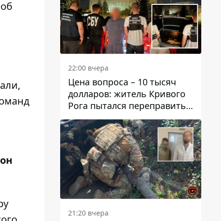
 об
22:00 вчера
Цена вопроса – 10 тысяч
али,
долларов: житель Кривого
команд
Рога пытался переправить
мужчину в Словакию
 он
ру
21:20 вчера
того