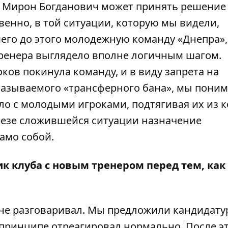
то Мирон Богданович может принять решение
венно, в той ситуации, которую мы видели,
го до этого молодежную команду «Днепра»,
ренера выглядело вполне логичным шагом.
ов покинула команду, и в виду запрета на
называемого «трансферного бана», мы поним
ло с молодыми игроками, подтягивая их из 
азрезе сложившейся ситуации назначение
амо собой.
к клуба с новым тренером перед тем, как
 не разговаривал. Мы предложили кандидату
принципе отреагировал нормально. После э