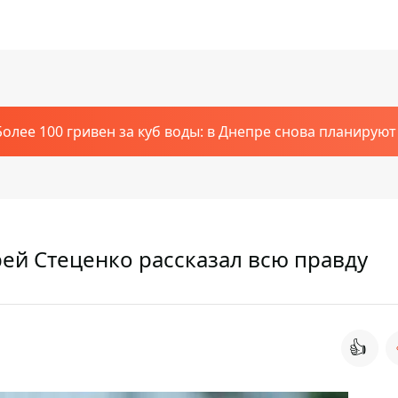
Более 100 гривен за куб воды: в Днепре снова планирую
рей Стеценко рассказал всю правду
👍