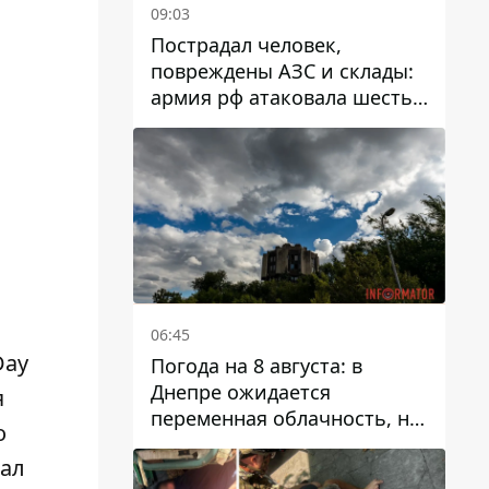
09:03
Пострадал человек,
повреждены АЗС и склады:
армия рф атаковала шесть
районов Днепропетровской
области
06:45
Day
Погода на 8 августа: в
Днепре ожидается
я
переменная облачность, но
о
может пойти дождь
дал