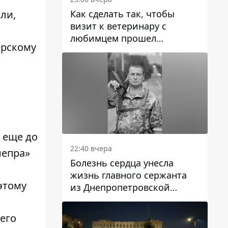
Как сделать так, чтобы
ли,
визит к ветеринару с
любимцем прошел
ерскому
спокойно: простые советы
 еще до
22:40 вчера
непра»
Болезнь сердца унесла
жизнь главного сержанта
этому
из Днепропетровской
области Юрия Свистуна
его