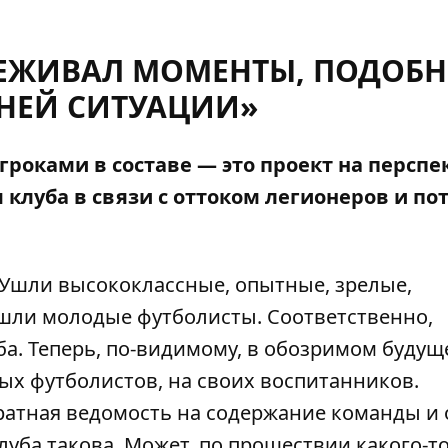
ЕРЕЖИВАЛ МОМЕНТЫ, ПОДОБ
НЕЙ СИТУАЦИИ»
оками в составе — это проект на перспе
клуба в связи с оттоком легионеров и по
 Ушли высококлассные, опытные, зрелые,
ишли молодые футболисты. Соответственно,
ба. Теперь, по-видимому, в обозримом буду
ых футболистов, на своих воспитанников.
ратная ведомость на содержание команды и 
луба такова. Может, по прошествии какого-т