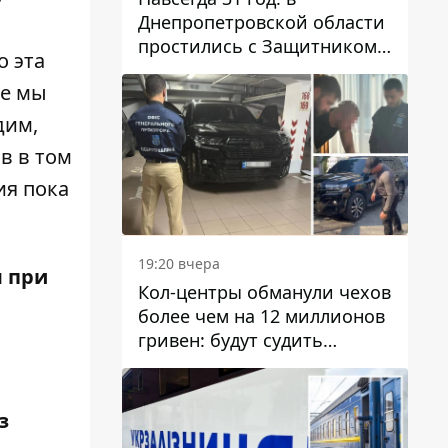
Днепропетровской области
простились с Защитником
о эта
Александром Репиным
не мы
дим,
в в том
ия пока
19:20 вчера
м при
Кол-центры обманули чехов
более чем на 12 миллионов
гривен: будут судить
днепрянина,
организовавшего
транснациональную
з
преступную организацию