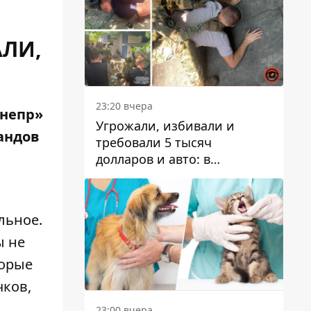
ЛИ,
23:20 вчера
Днепр»
Угрожали, избивали и
андов
требовали 5 тысяч
долларов и авто: в
Павлограде задержали двух
мужчин
льное.
ы не
торые
чков,
23:00 вчера