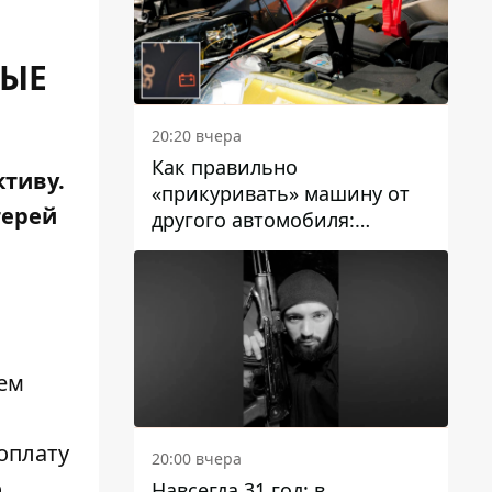
НЫЕ
20:20 вчера
Как правильно
ктиву.
«прикуривать» машину от
терей
другого автомобиля:
инструкция для водителей
щем
оплату
20:00 вчера
о
Навсегда 31 год: в