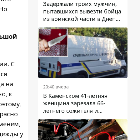
Задержали троих мужчин,
 Но
пытавшихся вывезти бойца
из воинской части в Днепр
за 7 тысяч долларов: среди
них был врач
льшой
ии. С
лся
а на
20:40 вчера
о, к
В Каменском 41-летняя
женщина зарезала 66-
оэтому,
летнего сожителя и
красно
пыталась обмануть
именем,
полицейских
дежды у