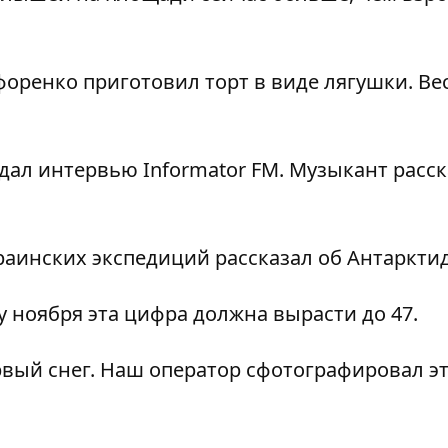
форенко
приготовил торт в виде лягушки
. Ве
дал интервью Informator FM
. Музыкант расс
раинских экспедиций рассказал об Антарктид
цу ноября эта цифра должна вырасти до 47.
рвый снег
. Наш оператор сфотографировал э