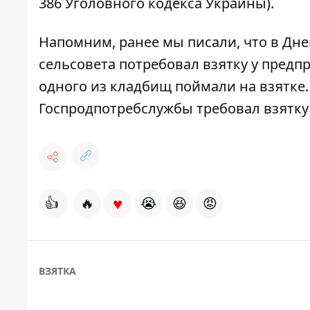
386 Уголовного кодекса Украины).
Напомним, ранее мы писали, что
в
Днеп
сельсовета потребовал взятку у пред
одного из кладбищ поймали на взятке
Госпродпотребслужбы требовал взятку
♥
👍
🔥
😭
😆
😡
ВЗЯТКА