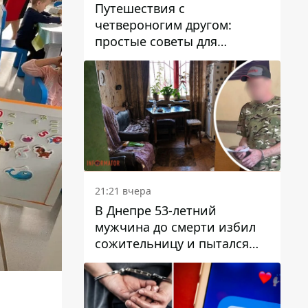
Путешествия с
четвероногим другом:
простые советы для
поездок с животными
21:21 вчера
В Днепре 53-летний
мужчина до смерти избил
сожительницу и пытался
скрыть преступление:
детали