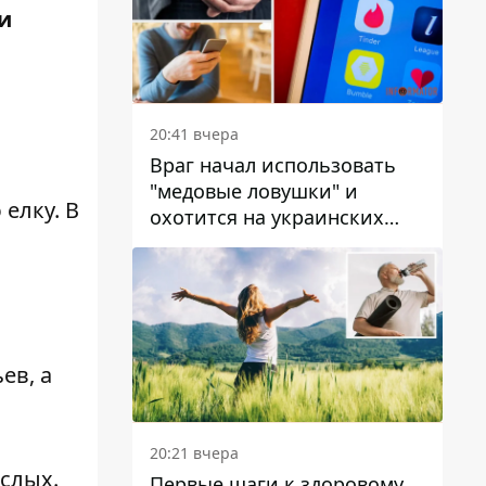
и
20:41 вчера
Враг начал использовать
"медовые ловушки" и
 елку
. В
охотится на украинских
военнослужащих
ев, а
20:21 вчера
слых.
Первые шаги к здоровому