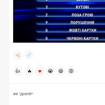
♥
👍
🔥
😭
😆
😡
ФК "ДНЕПР"