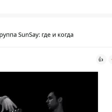
уппа SunSay: где и когда
👍