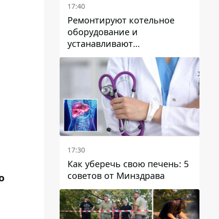
17:40
Ремонтируют котельное
оборудование и
устанавливают
генераторные установки:
как в Днепре готовятся к
отопительному сезону
17:30
Как уберечь свою печень: 5
советов от Минздрава
о