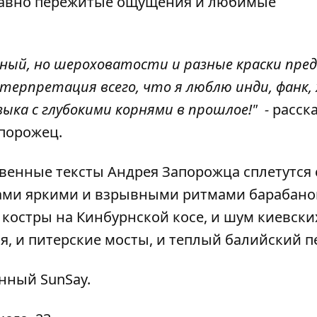
давно пережитые ощущения и любимые
вный, но шероховатости и разные краски пр
ерпретация всего, что я люблю инди, фанк, 
узыка с глубокими корнями в прошлое!" -
расск
апорожец.
енные тексты Андрея Запорожца сплетутся 
тами яркими и взрывными ритмами барабано
 костры на Кинбурнской косе, и шум киевски
я, и питерские мосты, и теплый балийский п
анный SunSay.