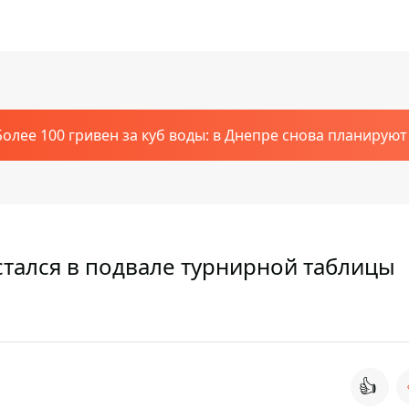
Более 100 гривен за куб воды: в Днепре снова планирую
стался в подвале турнирной таблицы
👍