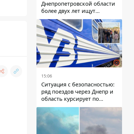
Днепропетровской области
более двух лет ищут
пропавшую женщину
15:06
Ситуация с безопасностью:
ряд поездов через Днепр и
область курсирует по
измененному маршруту, а
часть пути заменили
автобусами и электричками