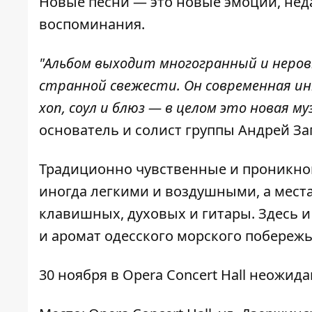
Новые песни — это новые эмоции, не
воспоминания.
"Альбом выходит многогранный и неро
странной свежести. Он современная инт
хоп, соул и блюз — в целом это новая м
основатель и солист группы Андрей З
Традиционно чувственные и проникнов
иногда легкими и воздушными, а мес
клавишных, духовых и гитары. Здесь и
и аромат одесского морского побережь
30 ноября в Opera Concert Hall неожид