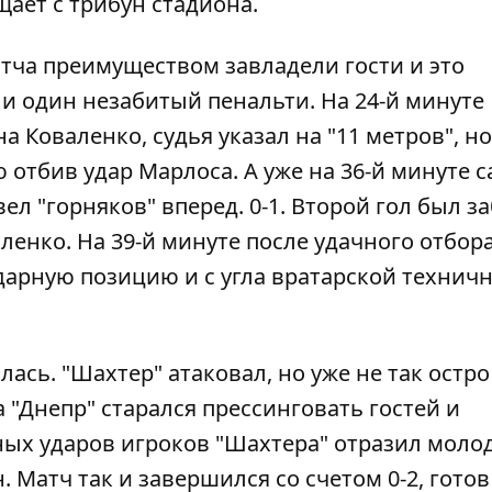
ает с трибун стадиона.
атча преимуществом завладели гости и это
 и один незабитый пенальти. На 24-й минуте
 Коваленко, судья указал на "11 метров", н
отбив удар Марлоса. А уже на 36-й минуте с
л "горняков" вперед. 0-1. Второй гол был з
ленко. На 39-й минуте после удачного отбор
арную позицию и с угла вратарской технич
ась. "Шахтер" атаковал, но уже не так остро
а "Днепр" старался прессинговать гостей и
ных ударов игроков "Шахтера" отразил молод
 Матч так и завершился со счетом 0-2, готов