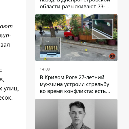
области разыскивают 73-
летнего мужчину
едают
хип-
азал
с
14:09
В Кривом Роге 27-летний
в,
мужчина устроил стрельбу
х улиц,
во время конфликта: есть
есок.
раненый