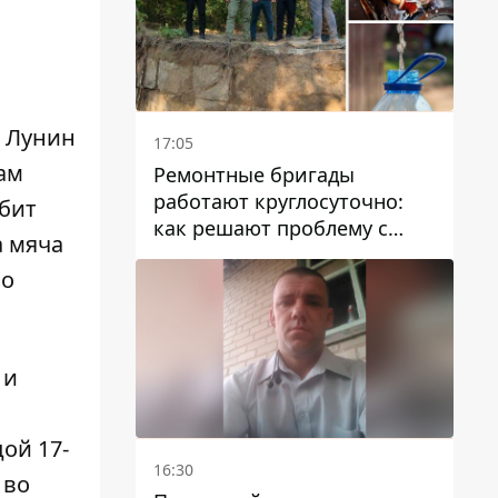
о Лунин
17:05
ам
Ремонтные бригады
работают круглосуточно:
абит
как решают проблему с
а мяча
водой в Марганецкой
но
громаде
 и
ой 17-
16:30
 во