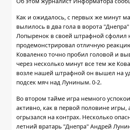
Об этом журналист
Информатора
сообщ
Как и ожидалось, с первых же минут м
вылилось в два гола в ворота "Днепра"
Лопыренок в своей штрафной сфолил на
продемонстрировал отличную реакцию 
Коваленко точно пробил головой и выве
через несколько минут все тем же Кова
возле нашей штрафной он вышел на уд
подсек мяч над Луниным. 0-2.
Во втором тайме игра немного успокоил
активно, как в первой половине игры, 
огрызался на контрах. Несколько опас
летний вратарь "Днепра" Андрей Лунин.