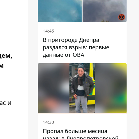
14:46
В пригороде Днепра
раздался взрыв: первые
данные от ОВА
цем,
ом
ас и
14:30
Пропал больше месяца
назад: в Днепропетровской