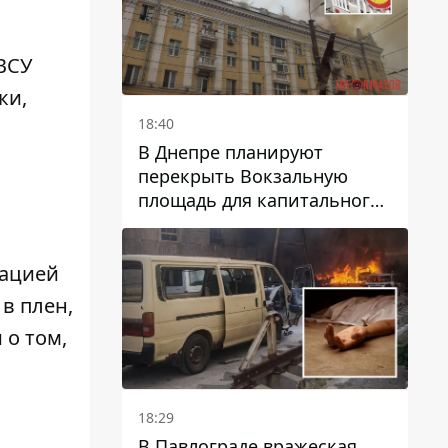
ВСУ
ки,
18:40
В Днепре планируют
перекрыть Вокзальную
площадь для капитального
ремонта дома, в который
попала вражеская ракета:
какие сроки
тацией
 в плен,
 о том,
18:29
В Павлограде вражеская