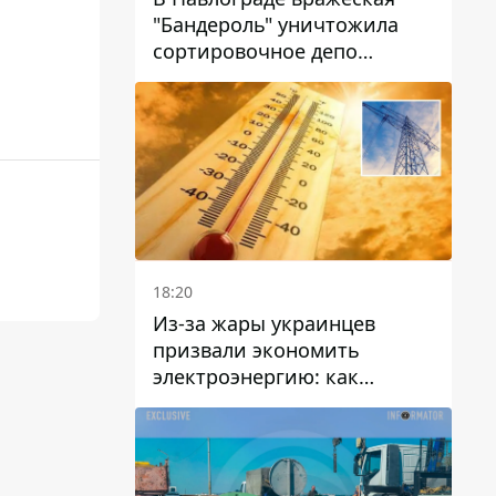
"Бандероль" уничтожила
сортировочное депо
"Укрпошти" и убила двух
работниц
18:20
Из-за жары украинцев
призвали экономить
электроэнергию: как
избежать перегрузки сетей