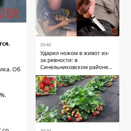
тся.
20:40
Ударил ножом в живот из-
за ревности: в
Синельниковском районе
ика. Об
задержали 49-летнего
мужчину за убийство
8%.
 со
20:20