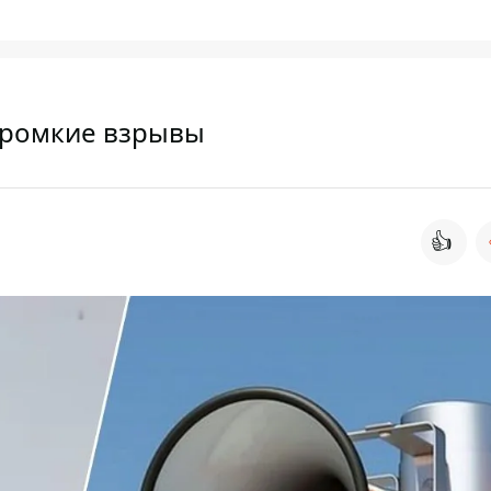
 громкие взрывы
👍