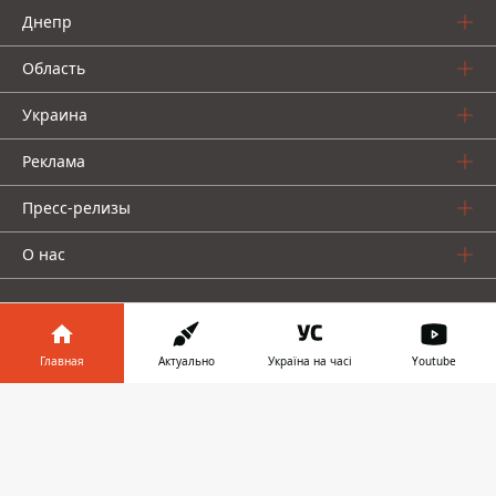
Днепр
Область
Украина
Реклама
Пресс-релизы
О нас
Главная
Актуально
Україна на часі
Youtube
Информатор в
Информатор проекты
Скачать
телефоне
👉
Информатор
Информатор
Информатор
Украина
Киев
Авто