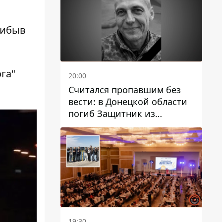
рибыв
га"
20:00
Считался пропавшим без
вести: в Донецкой области
погиб Защитник из
Каменского Антон
Красовский
19:30