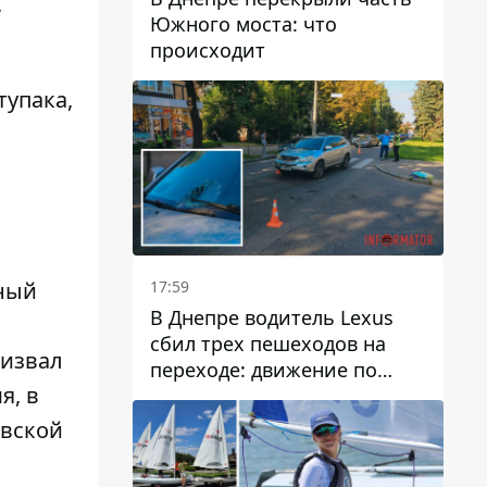
,
Южного моста: что
происходит
тупака,
17:59
ный
В Днепре водитель Lexus
сбил трех пешеходов на
извал
переходе: движение по
мя,
в
проспекту Науки
затруднено
вской