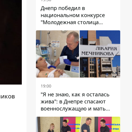
Днепр победил в
национальном конкурсе
"Молодежная столица
Украины – 2026"
19:00
"Я не знаю, как я осталась
ников
жива": в Днепре спасают
военнослужащую и мать
четверых детей, которую
ранил КАБ