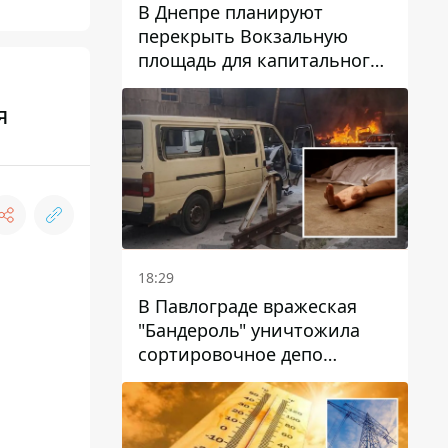
В Днепре планируют
перекрыть Вокзальную
площадь для капитального
ремонта дома, в который
попала вражеская ракета:
я
какие сроки
18:29
В Павлограде вражеская
"Бандероль" уничтожила
сортировочное депо
"Укрпошти" и убила двух
работниц