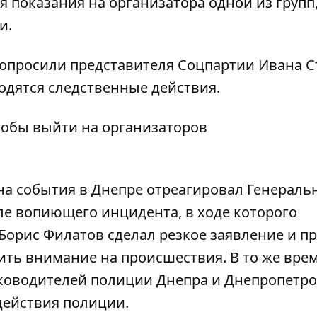
я показания на организатора одной из групп
и.
 допросили представителя Соцпартии Ивана С
дятся следственные действия.
тобы выйти на организаторов
на события в Днепре
отреагировал
Генераль
е вопиющего инцидента, в ходе которого
 Борис Филатов
сделал резкое заявление
и
пр
ть внимание на происшествия. В то же вре
уководителей полиции Днепра
и Днепропетро
 действия полиции
.