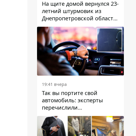
На щите домой вернулся 23-
летний штурмовик из
Днепропетровской области
Богдан Бескровный
19:41 вчера
Так вы портите свой
автомобиль: эксперты
перечислили
распространенные
привычки водителей,
которые на самом деле