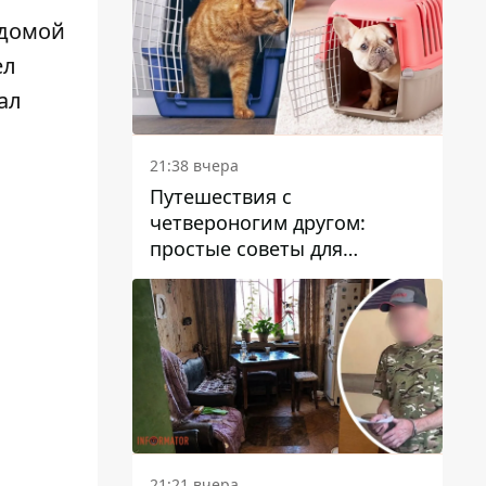
 домой
ел
ал
21:38 вчера
Путешествия с
четвероногим другом:
простые советы для
поездок с животными
21:21 вчера