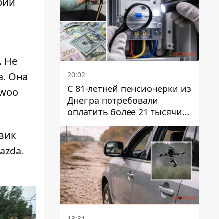
рии
. Не
20:02
а. Она
С 81-летней пенсионерки из
ewoo
Днепра потребовали
оплатить более 21 тысячи
гривен за "вмешательство в
овик
работу счетчика"
azda,
18:31