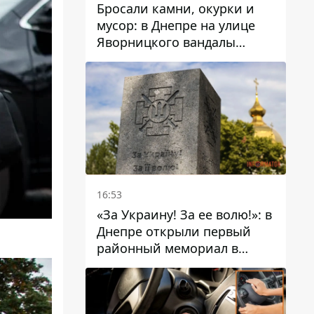
Бросали камни, окурки и
мусор: в Днепре на улице
Яворницкого вандалы
повредили питьевые
фонтаны
16:53
«За Украину! За ее волю!»: в
Днепре открыли первый
районный мемориал в
честь погибших
Защитников