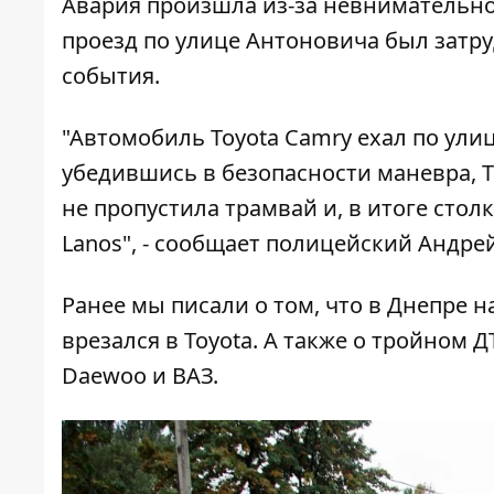
Авария произшла из-за невнимательнос
проезд по улице Антоновича был затр
события.
"Автомобиль Toyota Camry ехал по ул
убедившись в безопасности маневра, T
не пропустила трамвай и, в итоге сто
Lanos", - сообщает полицейский Андре
Ранее мы писали о том, что
в Днепре н
врезался в Toyota
. А также о
тройном ДТ
Daewoo и ВАЗ
.