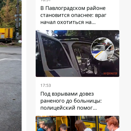
В Павлоградском районе
становится опаснее: враг
начал охотиться на
гражданский и военный
транспорт
17:53
Под взрывами довез
раненого до больницы:
полицейский помог
пострадавшему после атаки
на Каменский район