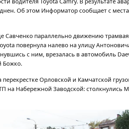
ти водителя Toyota Camry. В результате ава
уднен. Об этом
Информатор
сообщает с места
ице Савченко параллельно движению трамвая
oyota повернула налево на улицу Антонович
лкнувшись с ним, врезалась в автомобиль Da
й Божко.
а перекрестке Орловской и Камчатской груз
П на Набережной Заводской: столкнулись M