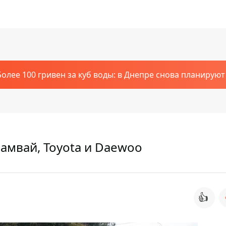
Более 100 гривен за куб воды: в Днепре снова планирую
рамвай, Toyota и Daewoo
👍