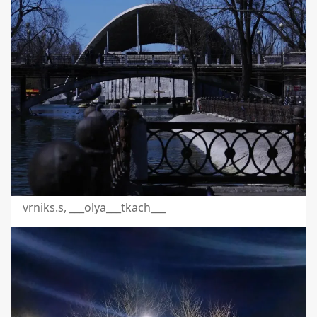
vrniks.s, ___olya___tkach___