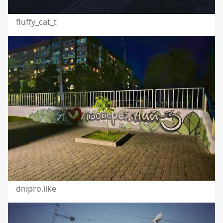
fluffy_cat_t
dnipro.like