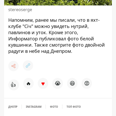
stereoserge
Напомним, ранее мы писали, что
в яхт-
клубе "Січ" можно увидеть нутрий,
павлинов и уток
. Кроме этого,
Информатор публиковал фото
белой
кувшинки
. Также смотрите фото
двойной
радуги в небе над Днепром
.
♥
🔥
😭
😆
😡
👍
ДНЕПР
INSTAGRAM
ФОТО
ТОП ФОТО