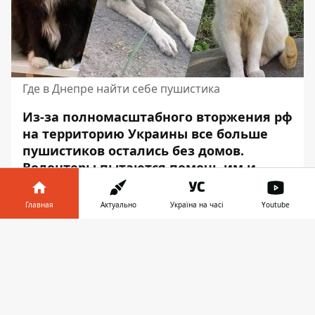
Где в Днепре найти себе пушистика
Из-за полномасштабного вторжения рф
на территорию Украины все больше
пушистиков остались без домов.
Волонтеры пытаются помочь им и
забирают к себе в приют. И все они
мечтают о своей любящей семье,
Главная
Актуально
Україна на часі
Youtube
играх, утренних объятиях и прогулках.
Информатор в
Скачать
Информатор собрал вам подборку
телефоне
👉
пушистиков, которые ищут себе хозяев.
Посмотрите, возможно, именно здесь вы
найдете своего верного друга.