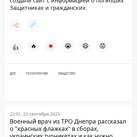
создали сайт с информацией о погибших
Защитниках
и гражданских.
♥
🔥
😭
😆
😡
👍
ДІЯ
ТЕХНОЛОГИИ
ОБЩЕСТВО
22:01, 22 сентября 2023
Военный врач из ТРО Днепра рассказал
о "красных флажках" в сборах,
украинских турникетах и ​​как нужно