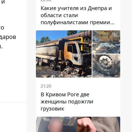
 и
Какие учителя из Днепра и
области стали
полуфиналистами премии
то
Global Teacher Prize Ukraine
2026
ударов
и
.
21:20
В Кривом Роге две
женщины подожгли
грузовик