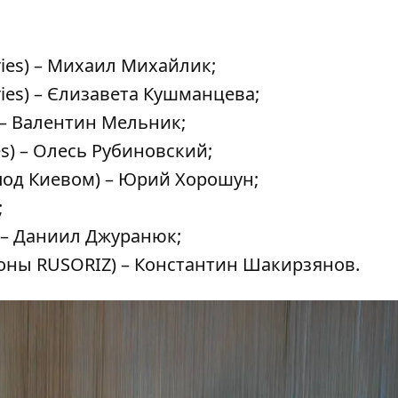
ies) – Михаил Михайлик;
es) – Єлизавета Кушманцева;
 – Валентин Мельник;
s) – Олесь Рубиновский;
 под Киевом) – Юрий Хорошун;
;
 – Даниил Джуранюк;
оны RUSORIZ) – Константин Шакирзянов.