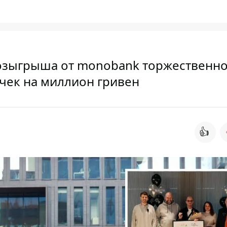
розыгрыша от monobank торжественн
 чек на миллион гривен
👍