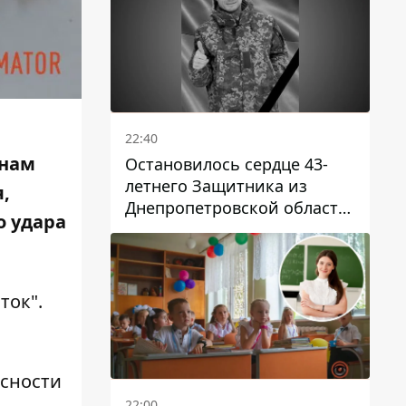
22:40
инам
Остановилось сердце 43-
летнего Защитника из
,
Днепропетровской области
о удара
Евгения Зинченко
ток"
.
асности
22:00