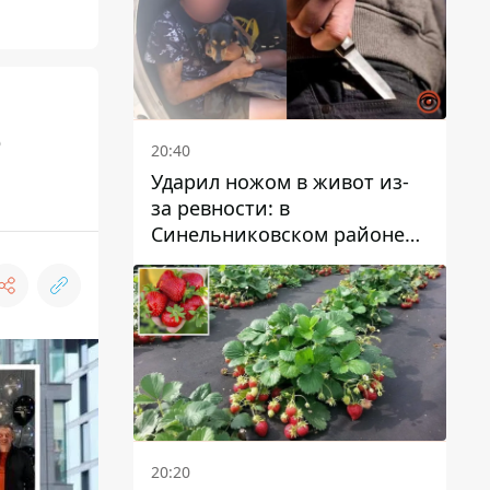
о
20:40
Ударил ножом в живот из-
за ревности: в
Синельниковском районе
задержали 49-летнего
мужчину за убийство
20:20