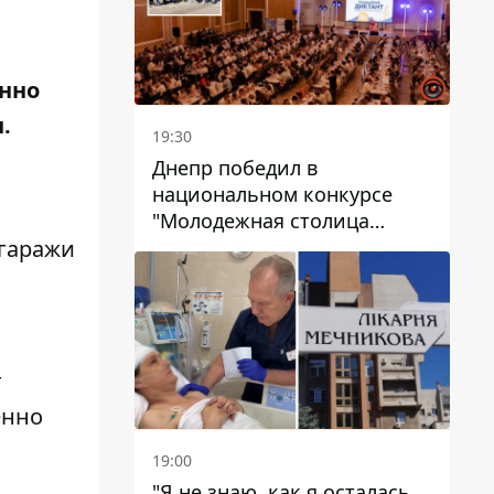
енно
н.
19:30
Днепр победил в
национальном конкурсе
"Молодежная столица
Украины – 2026"
 гаражи
т
енно
19:00
"Я не знаю, как я осталась