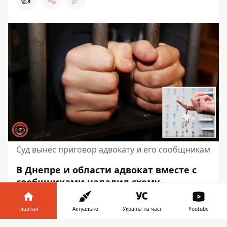
Суд вынес приговор адвокату и его сообщникам
В Днепре и области адвокат вместе с
сообщниками наладил схему
незаконного завладения жильем. Они
подыскивали жертв, в частности,
Главная
Актуально
Україна на часі
Youtube
пожилых людей и собирали о них