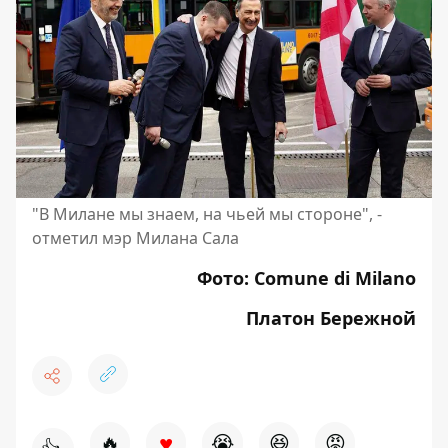
"В Милане мы знаем, на чьей мы стороне", -
отметил мэр Милана Сала
Фото: Comune di Milano
Платон Бережной
♥
🔥
😭
😆
😡