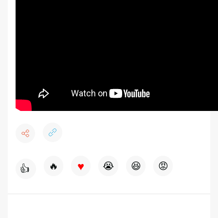
♥
🔥
😭
😆
😡
👍