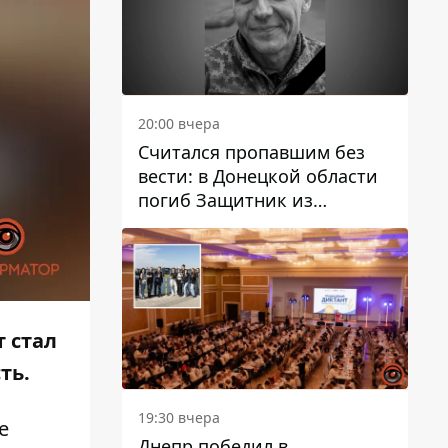
20:00 вчера
Считался пропавшим без
вести: в Донецкой области
погиб Защитник из
Каменского Антон
Красовский
т стал
ть.
19:30 вчера
е
Днепр победил в