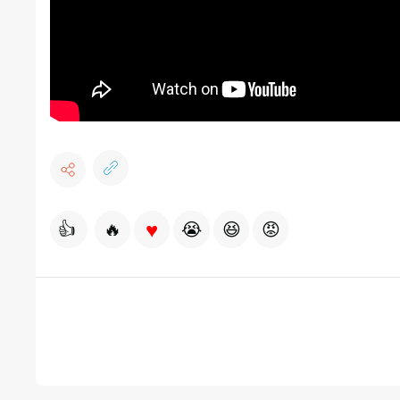
♥
👍
🔥
😭
😆
😡