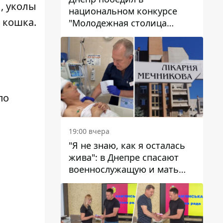
, уколы
национальном конкурсе
и кошка.
"Молодежная столица
Украины – 2026"
по
19:00 вчера
"Я не знаю, как я осталась
жива": в Днепре спасают
военнослужащую и мать
четверых детей, которую
ранил КАБ