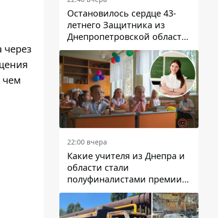
Остановилось сердце 43-
летнего Защитника из
Днепропетровской области
Евгения Зинченко
 через
ещения
 чем
22:00 вчера
Какие учителя из Днепра и
области стали
полуфиналистами премии
Global Teacher Prize Ukraine
2026