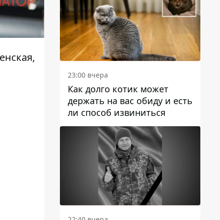
енская,
23:00 вчера
Как долго котик может
держать на вас обиду и есть
ли способ извиниться
в
22:40 вчера