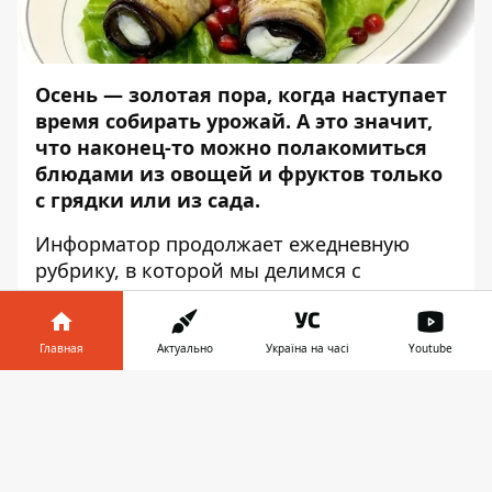
Осень — золотая пора, когда наступает
время собирать урожай. А это значит,
что наконец-то можно полакомиться
блюдами из овощей и фруктов только
с грядки или из сада.
Информатор
продолжает ежедневную
рубрику, в которой мы делимся с
читателями вкусными, полезными и
самое главное — простыми рецептами.
Сегодня мы расскажем, как приготовить
Главная
Актуально
Україна на часі
Youtube
рулетики из баклажанов.
Информатор в
Скачать
РУЛЕТИКИ ИЗ БАКЛАЖАНОВ
телефоне
👉
Ингредиенты: