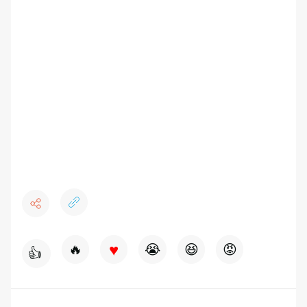
♥
🔥
😭
😆
😡
👍