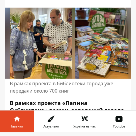
В рамках проекта в библиотеки города уже
передали около 700 книг
В рамках проекта «Папина
библиотека» восемь заведений города
получили книги. В этот раз
в
библиотеки левого берега города
Главная
Актуально
Україна на часі
Youtube
передали
248 книг.