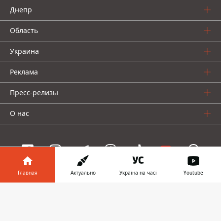
Днепр
Область
Украина
Реклама
Пресс-релизы
О нас
Главная
Актуально
Україна на часі
Youtube
Информатор проекты
Информатор в
Скачать
Информатор
Информатор
Информатор
телефоне
👉
Украина
Киев
Авто