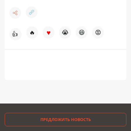
♥
🔥
😭
😆
😡
👍
ПРЕДЛОЖИТЬ НОВОСТЬ