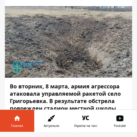
Во вторник, 8 марта, армия агрессора
атаковала управляемой ракетой село
Григорьевка. В результате обстрела
поврежден стадион местной школы.
Взрывной волной выбиты окна и двери
Главная
Актуально
Україна на часі
Youtube
школы, но, к счастью, обошлось без
пострадавших. Об этом сообщает