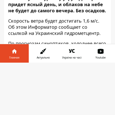
придет ясный день, и облаков на небе
не будет до самого вечера. Без осадков.
Скорость ветра будет достигать 1,6 м/с.
Об этом
Информатор
сообщает со
ссылкой на Украинский гидрометцентр.
По прогнозам синоптиков, холоднее всего
будет ночью — 4 градуса выше нуля. Днем
воздух прогреется до 14 градусов тепла.
Главная
Актуально
Україна на часі
Youtube
Восход солнца можно ожидать в 5:18, а
закат — в 18:10. Интересно, что самую
Информатор в
Скачать
высокую температуру в этот день
телефоне
👉
зафиксировали в 1903 году: тогда
столбики термометров поднялись до
отметки 22,9 градуса тепла. Холоднее
всего было в 1931-м — 8,2 градуса ниже
нуля.