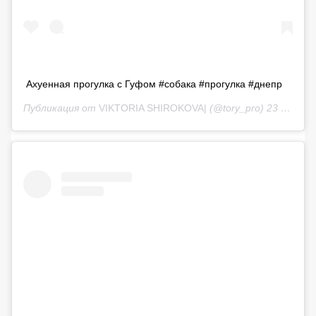
Ахуенная прогулка с Гуфом #собака #прогулка #днепр
Публикация от
VIKTORIA SHIROKOVA|
(@tory_pro)
23 Май 2020 в 11:21 PDT