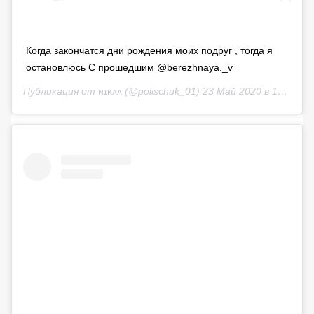
Когда закончатся дни рождения моих подруг , тогда я
остановлюсь С прошедшим @berezhnaya._v
Публикация от
ɴɪᴋᴀᴀ
(@polischuk_01)
23 Май 2020 в 12:21 PDT