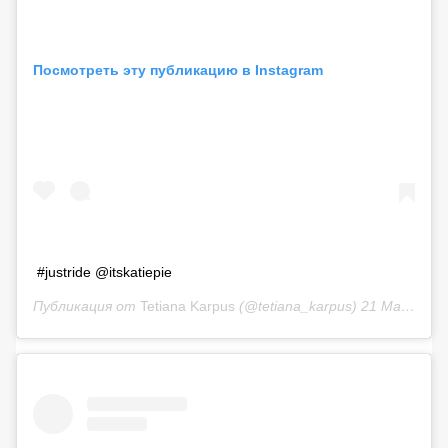
Посмотреть эту публикацию в Instagram
#justride @itskatiepie
Публикация от
Tetiana Karpus
(@tetiana_karpus)
21 Май 2020 в 1:31 PDT