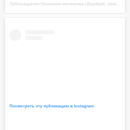
Публикация от
Начальник инстагрэма
(@epileptic_beatz)
23 М
Посмотреть эту публикацию в Instagram