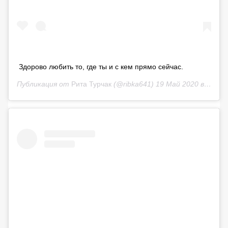
Здорово любить то, где ты и с кем прямо сейчас.
Публикация от
Рита Турчак
(@ribka641)
19 Май 2020 в 1:02 PDT