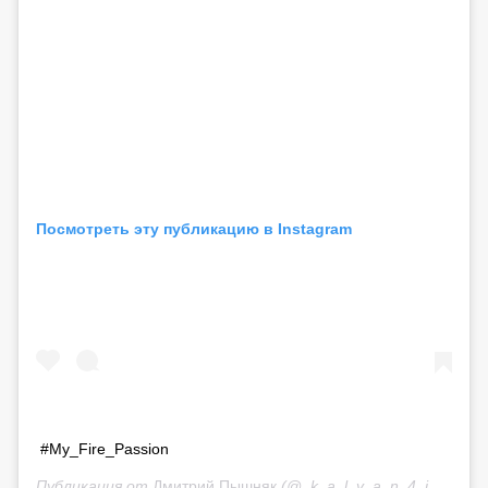
Посмотреть эту публикацию в Instagram
#My_Fire_Passion
Публикация от
Дмитрий Пышняк
(@_k_a_l_y_a_n_4_i_k)
21 М