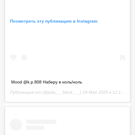
Посмотреть эту публикацию в Instagram
Mood @k.p.808 Наберу в ноль/ноль
Публикация от
(@julia___black___)
18 Май 2020 в 12:10 PDT