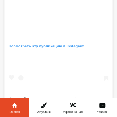
Посмотреть эту публикацию в Instagram
Активный велодень в компании друзей
Публикация от
Костя Комаров
(@kreat1v)
17 Май 2020 в 12:35 PDT
Главная
Актуально
Україна на часі
Youtube