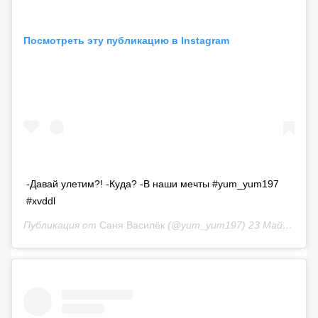
Посмотреть эту публикацию в Instagram
-Давай улетим?! -Куда? -В наши мечты #yum_yum197
#xvddl
Публикация от
Саня Василёк‍
(@yum_yum197)
23 Май 2020 в 9:39 PDT