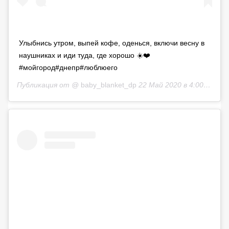
Улыбнись утром, выпей кофе, оденься, включи весну в
наушниках и иди туда, где хорошо ☀️❤️
#мойгород#днепр#люблюего
Публикация от @
baby_blanket_dp
22 Май 2020 в 4:00 PDT