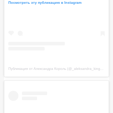
Посмотреть эту публикацию в Instagram
Публикация от Александра Король (@_aleksandra_king_)
17 М