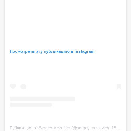
Посмотреть эту публикацию в Instagram
Публикация от Sergey Mezenko (@sergey_pavlovich_18)
22 Ма