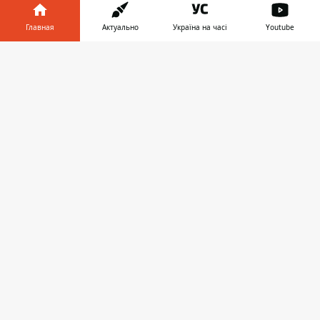
Главная
Актуально
Україна на часі
Youtube
Информатор в
Скачать
телефоне
👉
Партнерский материал
♥
🔥
😭
😆
😡
👍